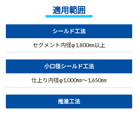
適用範囲
シールド工法
セグメント内径φ1,800㎜以上
小口径シールド工法
仕上り内径φ1,000㎜～1,650㎜
推進工法
呼び径φ800㎜～3,000㎜
※φ800㎜～900㎜は条件付きとなり、想定される支障
物によりφ1,000㎜への増径が必要となる場合がありま